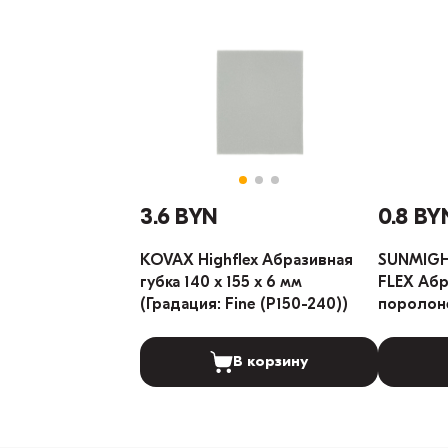
3.6 BYN
0.8 BY
KOVAX Highflex Абразивная
SUNMIGH
губка 140 х 155 х 6 мм
FLEX Абр
(Градация: Fine (P150-240))
поролоне
(Градаци
В корзину