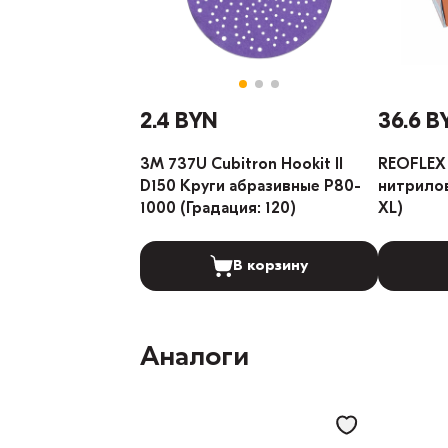
2.4 BYN
36.6 B
3M 737U Cubitron Hookit II
REOFLEX 
D150 Круги абразивные P80-
нитрилов
1000 (Градация: 120)
XL)
В корзину
Аналоги