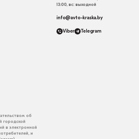
13:00, вс: выходной
info@avto-kraska.by
Viber
Telegram
дательством об
ий городской
ий в электронной
отребителей, и