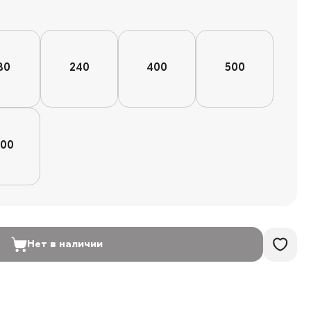
80
240
400
500
000
Нет в наличии