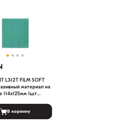
N
T L312T FILM SOFT
азивный материал на
 114х125мм 1шт
я: 240)
В корзину