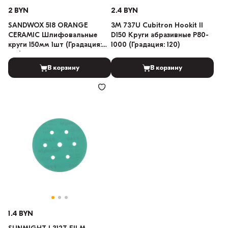
2 BYN
2.4 BYN
SANDWOX 518 ORANGE
3M 737U Cubitron Hookit II
CERAMIC Шлифовальные
D150 Круги абразивные P80-
круги 150мм 1шт (Градация:
1000 (Градация: 120)
100)
В корзину
В корзину
1.4 BYN