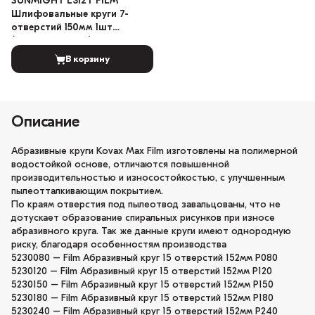
SUNMIGHT L312T FILM
Шлифовальные круги 7-
отверстий 150мм 1шт
(Градация: 2000)
В корзину
Описание
Абразивные круги Kovax Max Film изготовлены на полимерной
водостойкой основе, отличаются повышенной
производительностью и износостойкостью, с улучшенным
пылеотталкивающим покрытием.
По краям отверстия под пылеотвод завальцованы, что не
дотускает образование спиральных рисунков при износе
абразивного круга. Так же данные круги имеют однородную
риску, благодаря особенностям производства
5230080 – Film Абразивный круг 15 отверстий 152мм P080
5230120 – Film Абразивный круг 15 отверстий 152мм P120
5230150 – Film Абразивный круг 15 отверстий 152мм P150
5230180 – Film Абразивный круг 15 отверстий 152мм P180
5230240 – Film Абразивный круг 15 отверстий 152мм P240