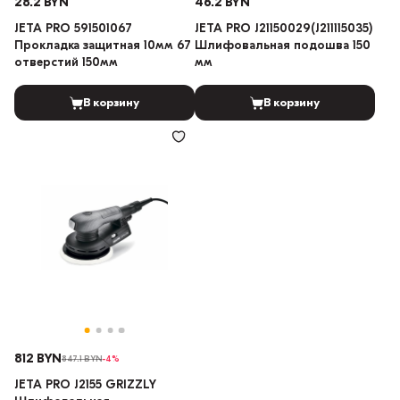
28.2 BYN
46.2 BYN
JETA PRO 591501067
JETA PRO J21150029(J211115035)
Прокладка защитная 10мм 67
Шлифовальная подошва 150
отверстий 150мм
мм
В корзину
В корзину
812 BYN
847.1 BYN
-4%
JETA PRO J2155 GRIZZLY