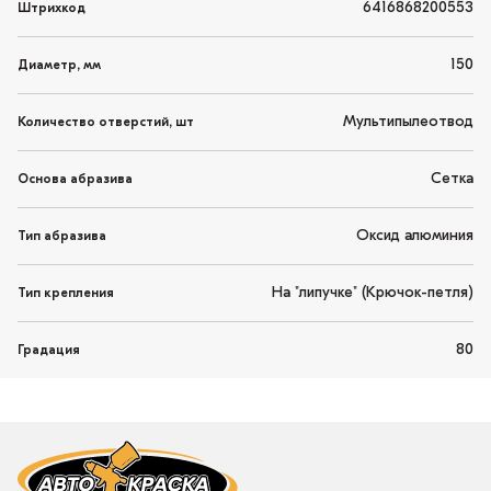
6416868200553
Штрихкод
150
Диаметр, мм
Мультипылеотвод
Количество отверстий, шт
Сетка
Основа абразива
Оксид алюминия
Тип абразива
На "липучке" (Крючок-петля)
Тип крепления
80
Градация