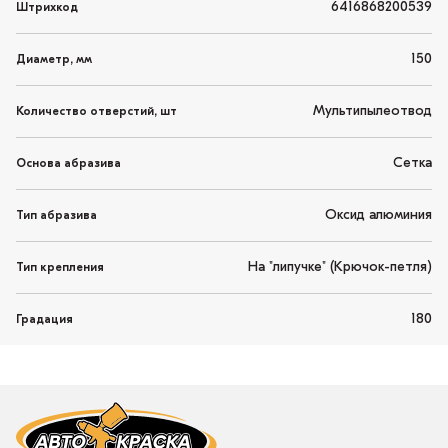
6416868200539
Штрихкод
150
Диаметр, мм
Мультипылеотвод
Количество отверстий, шт
Сетка
Основа абразива
Оксид алюминия
Тип абразива
На "липучке" (Крючок-петля)
Тип крепления
180
Градация