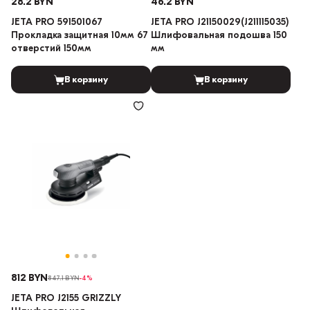
28.2 BYN
46.2 BYN
JETA PRO 591501067
JETA PRO J21150029(J211115035)
Прокладка защитная 10мм 67
Шлифовальная подошва 150
отверстий 150мм
мм
В корзину
В корзину
812 BYN
847.1 BYN
-4%
JETA PRO J2155 GRIZZLY