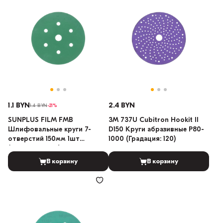
1.1 BYN
2.4 BYN
1.4 BYN
-21%
SUNPLUS FILM FMB
3M 737U Cubitron Hookit II
Шлифовальные круги 7-
D150 Круги абразивные P80-
отверстий 150мм 1шт
1000 (Градация: 120)
(Градация: 800)
В корзину
В корзину