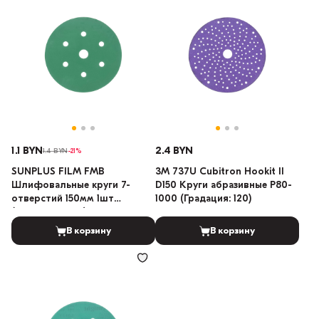
1.1 BYN
2.4 BYN
1.4 BYN
-21%
SUNPLUS FILM FMB
3M 737U Cubitron Hookit II
Шлифовальные круги 7-
D150 Круги абразивные P80-
отверстий 150мм 1шт
1000 (Градация: 120)
(Градация: 800)
В корзину
В корзину