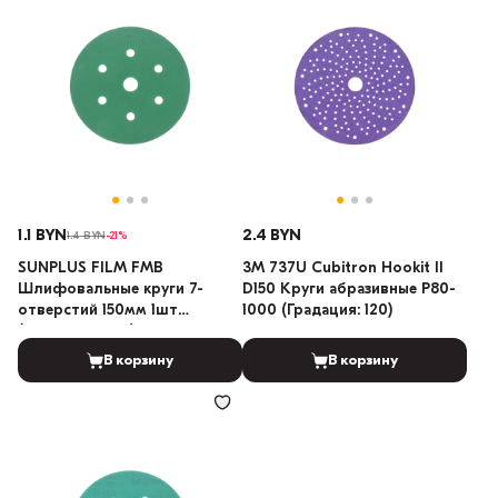
1.1 BYN
2.4 BYN
1.4 BYN
-21%
SUNPLUS FILM FMB
3M 737U Cubitron Hookit II
Шлифовальные круги 7-
D150 Круги абразивные P80-
отверстий 150мм 1шт
1000 (Градация: 120)
(Градация: 800)
В корзину
В корзину