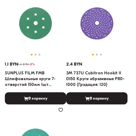
1.1 BYN
2.4 BYN
1.4 BYN
-21%
SUNPLUS FILM FMB
3M 737U Cubitron Hookit II
Шлифовальные круги 7-
D150 Круги абразивные P80-
отверстий 150мм 1шт
1000 (Градация: 120)
(Градация: 800)
В корзину
В корзину