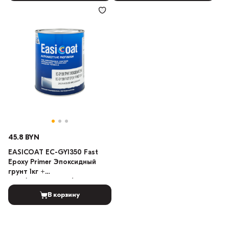
45.8 BYN
EASICOAT EC-GY1350 Fast
Epoxy Primer Эпоксидный
грунт 1кг +
0,2кг(отвердитель) +
0,3кг(разбавитель)
В корзину