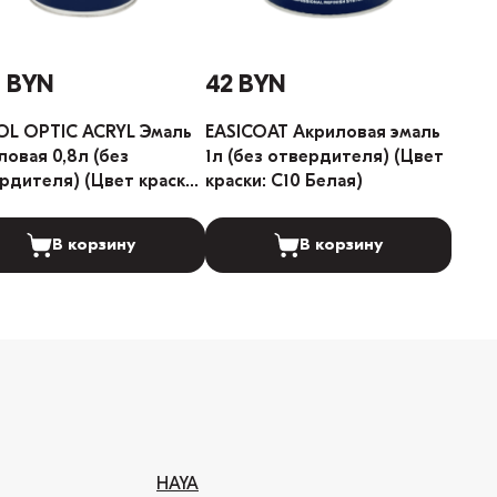
3 BYN
42 BYN
L OPTIC ACRYL Эмаль
EASICOAT Акриловая эмаль
овая 0,8л (без
1л (без отвердителя) (Цвет
рдителя) (Цвет краски:
краски: C10 Белая)
 101 Белый)
В корзину
В корзину
HAYA