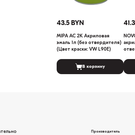
43.5 BYN
41.
MIPA AC 2K Акриловая
NOVO
эмаль 1л (без отвердителя)
акрил
(Цвет краски: VW L90E)
отве
LADA
В корзину
ательно
Производитель