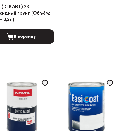
 (DEKART) 2K
дный грунт (Объём:
+ 0,2л)
В корзину