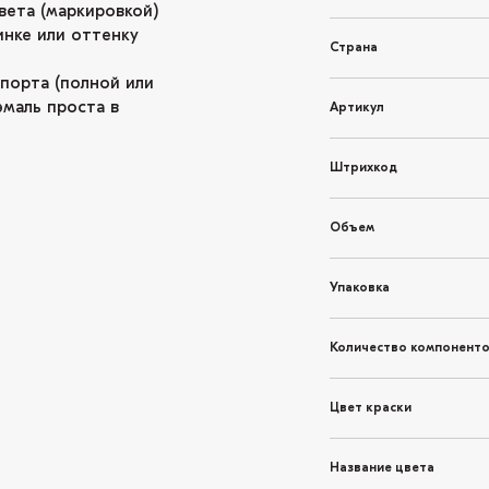
вета (маркировкой)
инке или оттенку
Страна
спорта (полной или
эмаль проста в
Артикул
Штрихкод
Объем
Упаковка
Количество компонент
Цвет краски
Название цвета