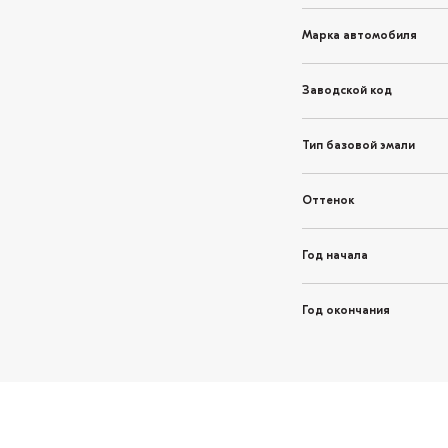
Марка автомобиля
Заводской код
Тип базовой эмали
Оттенок
Год начала
Год окончания