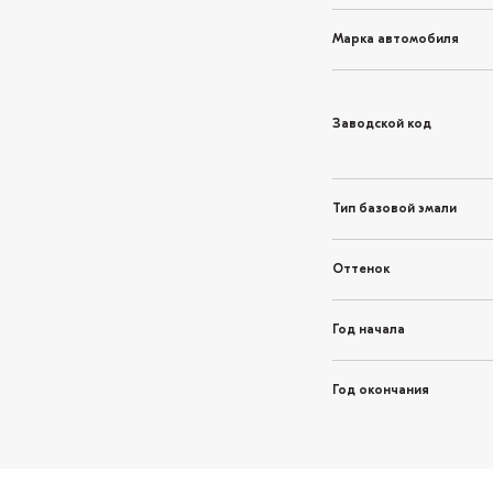
Марка автомобиля
Заводской код
Тип базовой эмали
Оттенок
Год начала
Год окончания