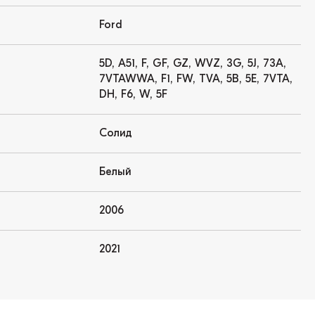
Ford
5D, A51, F, GF, GZ, WVZ, 3G, 5J, 73A,
7VTAWWA, F1, FW, TVA, 5B, 5E, 7VTA,
DH, F6, W, 5F
Солид
Белый
2006
2021