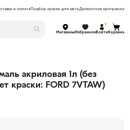
ставка и оплата
Подбор краски для авто
Дисконтная программа
Магазины
Избранное
Войти
Корзина
аль акриловая 1л (без
вет краски: FORD 7VTAW)