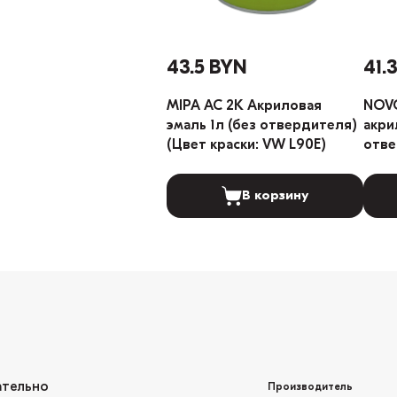
43.5 BYN
41.
MIPA AC 2K Акриловая
NOVO
эмаль 1л (без отвердителя)
акрил
(Цвет краски: VW L90E)
отве
LADA
В корзину
ательно
Производитель