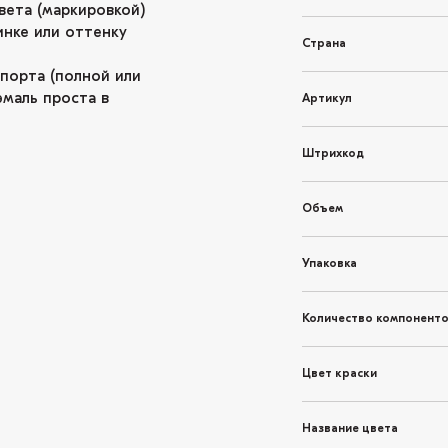
вета (маркировкой)
инке или оттенку
Страна
спорта (полной или
эмаль проста в
Артикул
Штрихкод
Объем
Упаковка
Количество компонент
Цвет краски
Название цвета