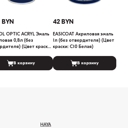
3 BYN
42 BYN
L OPTIC ACRYL Эмаль
EASICOAT Акриловая эмаль
овая 0,8л (без
1л (без отвердителя) (Цвет
рдителя) (Цвет краски:
краски: C10 Белая)
 101 Белый)
В корзину
В корзину
HAYA