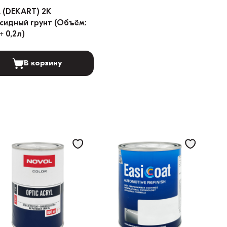
 (DEKART) 2K
дный грунт (Объём:
+ 0,2л)
В корзину