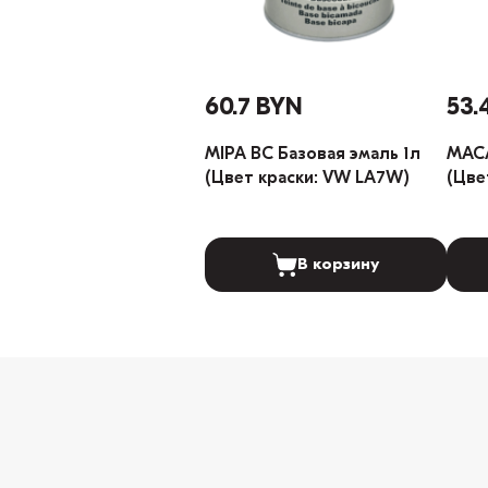
60.7 BYN
53.
MIPA BC Базовая эмаль 1л
MACA
(Цвет краски: VW LA7W)
(Цве
В корзину