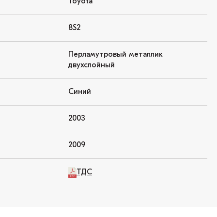
Toyota
8S2
Перламутровый металлик
двухслойный
Синий
2003
2009
ТДС