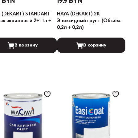
1 BYN
19.9 BYN
 (DEKART) STANDART
HAYA (DEKART) 2K
 акриловый 2+1 1л +
Эпоксидный грунт (Объём:
0,2л + 0,2л)
В корзину
В корзину