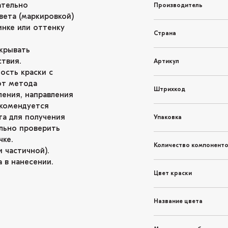
ательно
Производитель
вета (маркировкой)
инке или оттенку
Страна
крывать
твия.
Артикул
ость краски с
от метода
Штрихкод
ления, направления
екомендуется
та для получения
Упаковка
льно проверить
чке.
Количество компонент
 частичной).
 в нанесении.
Цвет краски
Название цвета