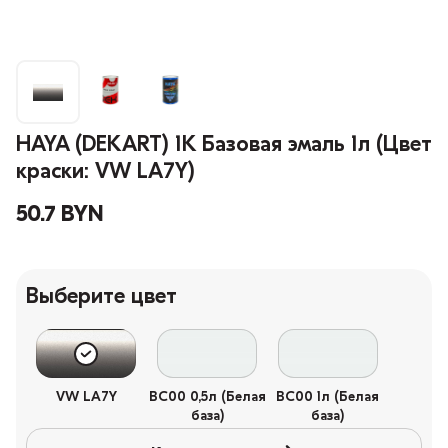
HAYA (DEKART) 1К Базовая эмаль 1л (Цвет
краски: VW LA7Y)
50.7 BYN
Выберите цвет
VW LA7Y
BC00 0,5л (Белая
BC00 1л (Белая
база)
база)