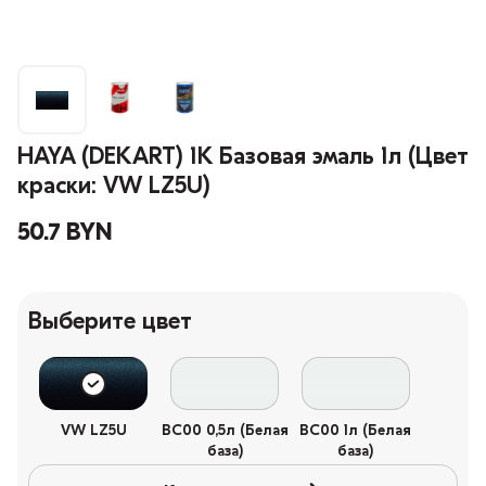
HAYA (DEKART) 1К Базовая эмаль 1л (Цвет
краски: VW LZ5U)
50.7 BYN
Выберите цвет
VW LZ5U
BC00 0,5л (Белая
BC00 1л (Белая
база)
база)