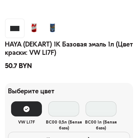
HAYA (DEKART) 1К Базовая эмаль 1л (Цвет
краски: VW LI7F)
50.7 BYN
Выберите цвет
VW LI7F
BC00 0,5л (Белая
BC00 1л (Белая
база)
база)