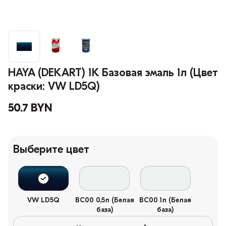
HAYA (DEKART) 1К Базовая эмаль 1л (Цвет
краски: VW LD5Q)
50.7 BYN
Выберите цвет
VW LD5Q
BC00 0,5л (Белая
BC00 1л (Белая
база)
база)