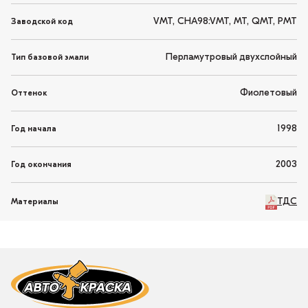
VMT, CHA98:VMT, MT, QMT, PMT
Заводской код
Перламутровый двухслойный
Тип базовой эмали
Фиолетовый
Оттенок
1998
Год начала
2003
Год окончания
ТДС
Материалы