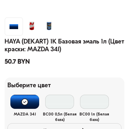
HAYA (DEKART) 1К Базовая эмаль 1л (Цвет
краски: MAZDA 34J)
50.7 BYN
Выберите цвет
MAZDA 34J
BC00 0,5л (Белая
BC00 1л (Белая
база)
база)