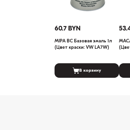
60.7 BYN
53.
MIPA BC Базовая эмаль 1л
MACA
(Цвет краски: VW LA7W)
(Цве
В корзину