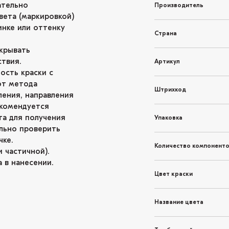
ательно
Производитель
вета (маркировкой)
инке или оттенку
Страна
крывать
твия.
Артикул
ость краски с
от метода
Штрихкод
ления, направления
екомендуется
та для получения
Упаковка
льно проверить
чке.
Количество компонент
 частичной).
 в нанесении.
Цвет краски
Название цвета