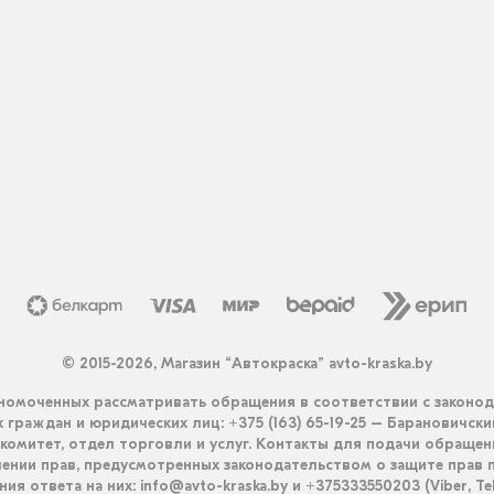
© 2015-2026, Магазин “Автокраска” avto-kraska.by
омоченных рассматривать обращения в соответствии с законо
граждан и юридических лиц: +375 (163) 65-19-25 – Барановичск
комитет, отдел торговли и услуг. Контакты для подачи обращен
ении прав, предусмотренных законодательством о защите прав п
ия ответа на них: info@avto-kraska.by и +375333550203 (Viber, Te