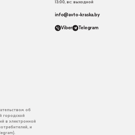
13:00, вс: выходной
info@avto-kraska.by
Viber
Telegram
дательством об
ий городской
ий в электронной
отребителей, и
legram).