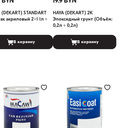
1 BYN
19.9 BYN
 (DEKART) STANDART
HAYA (DEKART) 2K
 акриловый 2+1 1л +
Эпоксидный грунт (Объём:
0,2л + 0,2л)
В корзину
В корзину