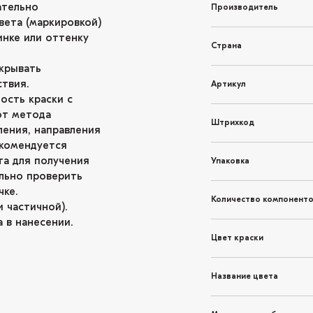
ательно
Производитель
вета (маркировкой)
инке или оттенку
Страна
крывать
твия.
Артикул
ость краски с
от метода
Штрихкод
ления, направления
екомендуется
та для получения
Упаковка
льно проверить
чке.
Количество компонент
 частичной).
 в нанесении.
Цвет краски
Название цвета