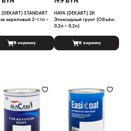
1 BYN
19.9 BYN
 (DEKART) STANDART
HAYA (DEKART) 2K
 акриловый 2+1 1л +
Эпоксидный грунт (Объём:
0,2л + 0,2л)
В корзину
В корзину