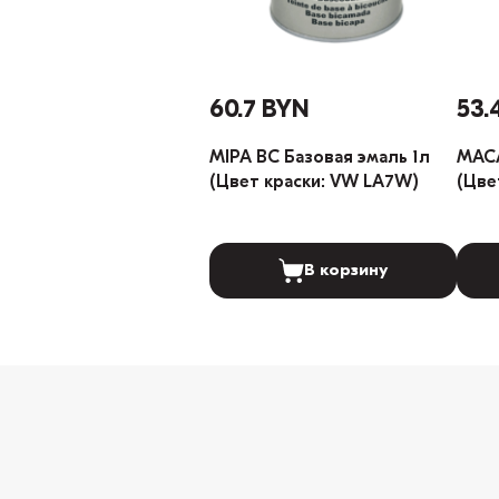
60.7 BYN
53.
MIPA BC Базовая эмаль 1л
MACA
(Цвет краски: VW LA7W)
(Цве
В корзину