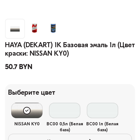
HAYA (DEKART) 1К Базовая эмаль 1л (Цвет
краски: NISSAN KY0)
50.7 BYN
Выберите цвет
NISSAN KY0
BC00 0,5л (Белая
BC00 1л (Белая
база)
база)