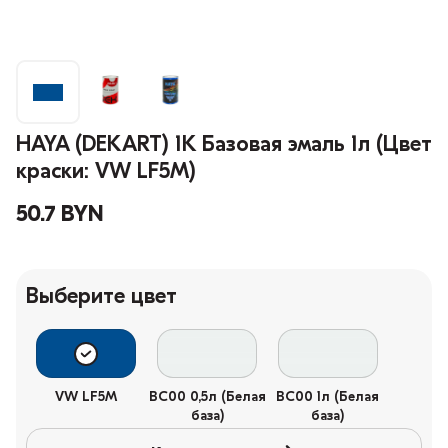
HAYA (DEKART) 1К Базовая эмаль 1л (Цвет
краски: VW LF5M)
50.7 BYN
Выберите цвет
VW LF5M
BC00 0,5л (Белая
BC00 1л (Белая
база)
база)