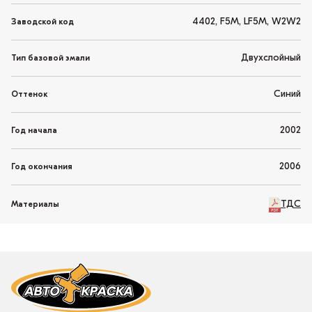
4402, F5M, LF5M, W2W2
Заводской код
Двухслойный
Тип базовой эмали
Синий
Оттенок
2002
Год начала
2006
Год окончания
ТДС
Материалы