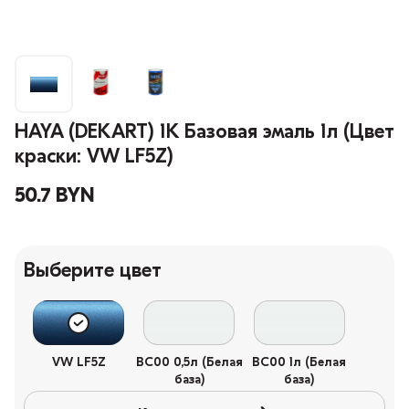
HAYA (DEKART) 1К Базовая эмаль 1л (Цвет
краски: VW LF5Z)
50.7 BYN
Выберите цвет
VW LF5Z
BC00 0,5л (Белая
BC00 1л (Белая
база)
база)