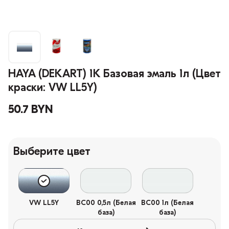
HAYA (DEKART) 1К Базовая эмаль 1л (Цвет
краски: VW LL5Y)
50.7 BYN
Выберите цвет
VW LL5Y
BC00 0,5л (Белая
BC00 1л (Белая
база)
база)