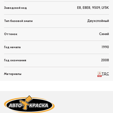
E8, E8E8, 9509, LY5K
Заводской код
Двухслойный
Тип базовой эмали
Синий
Оттенок
1990
Год начала
2008
Год окончания
ТДС
Материалы