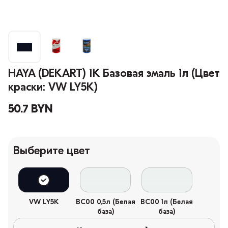
HAYA (DEKART) 1К Базовая эмаль 1л (Цвет
краски: VW LY5K)
50.7 BYN
Выберите цвет
VW LY5K
BC00 0,5л (Белая
BC00 1л (Белая
база)
база)