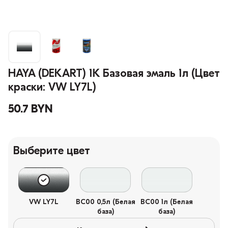
HAYA (DEKART) 1К Базовая эмаль 1л (Цвет
краски: VW LY7L)
50.7 BYN
Выберите цвет
VW LY7L
BC00 0,5л (Белая
BC00 1л (Белая
база)
база)