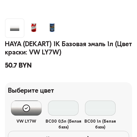
HAYA (DEKART) 1К Базовая эмаль 1л (Цвет
краски: VW LY7W)
50.7 BYN
Выберите цвет
VW LY7W
BC00 0,5л (Белая
BC00 1л (Белая
база)
база)