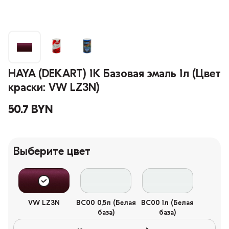
HAYA (DEKART) 1К Базовая эмаль 1л (Цвет
краски: VW LZ3N)
50.7 BYN
Выберите цвет
VW LZ3N
BC00 0,5л (Белая
BC00 1л (Белая
база)
база)