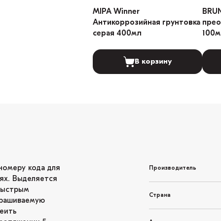
MIPA Winner
BRU
Антикоррозийная грунтовка
прео
серая 400мл
100м
В корзину
номеру кода для
Производитель
ях. Выделяется
быстрым
Страна
крашиваемую
леить