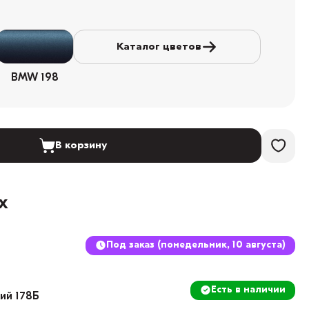
Каталог цветов
BMW 198
В корзину
х
Под заказ (понедельник, 10 августа)
Есть в наличии
кий 178Б