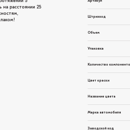
ротяжении 5
Артикул
ь на расстоянии 25
хностям,
Штрихкод
 лаком!
Объем
Упаковка
Количество компонент
Цвет краски
Название цвета
Марка автомобиля
Заводской код