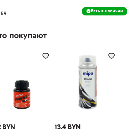
Есть в наличии
 59
то покупают
2 BYN
13.4 BYN