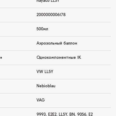
haya05 LL5Y
2000000006178
500мл
Аэрозольный баллон
Однокомпонентные 1K
ов
VW LL5Y
Nebioblau
VAG
9993, E2E2, LL5Y, BN, 9056, E2