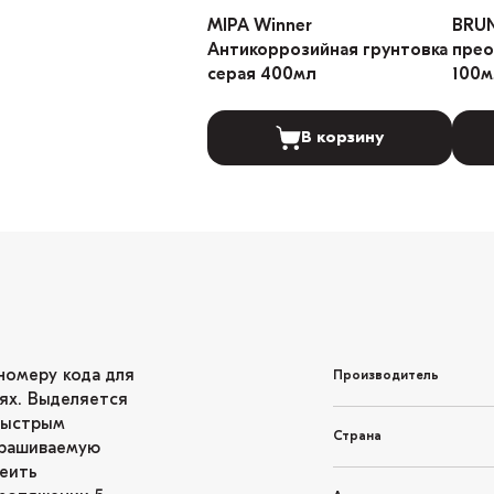
MIPA Winner
BRU
Антикоррозийная грунтовка
прео
серая 400мл
100м
В корзину
номеру кода для
Производитель
ях. Выделяется
быстрым
Страна
крашиваемую
леить