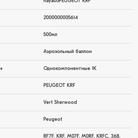
haya05PEUGEOT KRF
2000000005614
500мл
Аэрозольный баллон
Однокомпонентные 1K
ов
PEUGEOT KRF
Vert Sherwood
Peugeot
RF7F, KRF, M07F, M0RF, KRFC, 368,