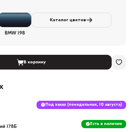
Каталог цветов
BMW 198
В корзину
х
Под заказ (понедельник, 10 августа)
Есть в наличии
кий 178Б