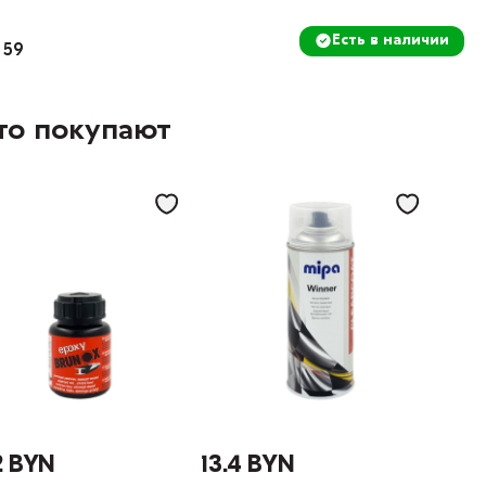
Есть в наличии
 59
то покупают
2 BYN
13.4 BYN