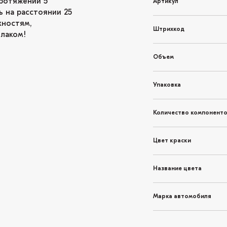
ротяжении 5
Артикул
ь на расстоянии 25
хностям,
Штрихкод
 лаком!
Объем
Упаковка
Количество компонент
Цвет краски
Название цвета
Марка автомобиля