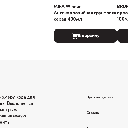
MIPA Winner
BRU
Антикоррозийная грунтовка
прео
серая 400мл
100м
В корзину
номеру кода для
Производитель
ях. Выделяется
быстрым
Страна
крашиваемую
леить