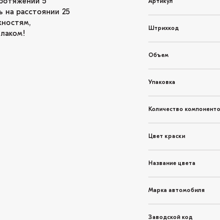
ротяжении 5
Артикул
ь на расстоянии 25
хностям,
Штрихкод
 лаком!
Объем
Упаковка
Количество компонент
Цвет краски
Название цвета
Марка автомобиля
Заводской код