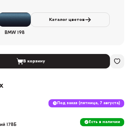
Каталог цветов
BMW 198
В корзину
х
Под заказ (пятница, 7 августа)
Есть в наличии
кий 178Б