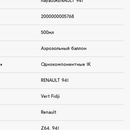
haya05RENAULT 941
2000000005768
500мл
Аэрозольный баллон
Однокомпонентные 1K
ов
RENAULT 941
Vert Fidji
Renault
Z64, 941