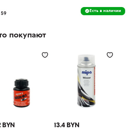
Есть в наличии
 59
то покупают
2 BYN
13.4 BYN