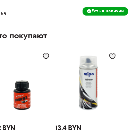
Есть в наличии
 59
то покупают
2 BYN
13.4 BYN