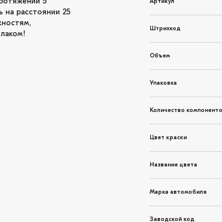
ротяжении 5
Артикул
ь на расстоянии 25
хностям,
Штрихкод
 лаком!
Объем
Упаковка
Количество компонент
Цвет краски
Название цвета
Марка автомобиля
Заводской код