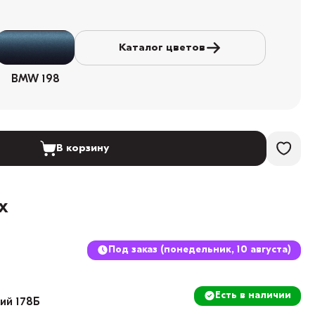
Каталог цветов
BMW 198
В корзину
х
Под заказ (понедельник, 10 августа)
Есть в наличии
кий 178Б