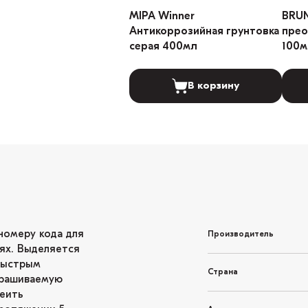
MIPA Winner
BRU
Антикоррозийная грунтовка
прео
серая 400мл
100м
В корзину
номеру кода для
Производитель
ях. Выделяется
быстрым
Страна
крашиваемую
леить