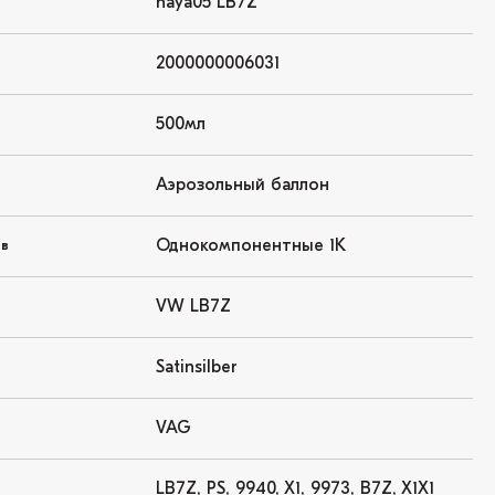
haya05 LB7Z
2000000006031
500мл
Аэрозольный баллон
Однокомпонентные 1K
ов
VW LB7Z
Satinsilber
VAG
LB7Z, PS, 9940, X1, 9973, B7Z, X1X1