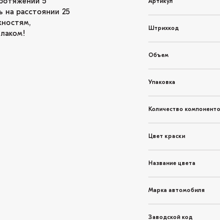
ротяжении 5
Артикул
ь на расстоянии 25
хностям,
Штрихкод
 лаком!
Объем
Упаковка
Количество компонент
Цвет краски
Название цвета
Марка автомобиля
Заводской код