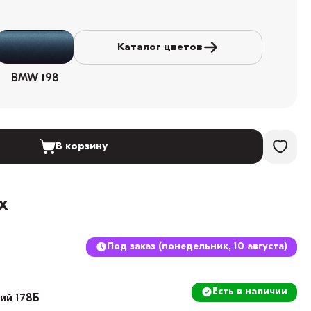
Каталог цветов
BMW 198
В корзину
х
Под заказ (понедельник, 10 августа)
Есть в наличии
кий 178Б