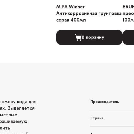
MIPA Winner
BRU
Антикоррозийная грунтовка
прео
серая 400мл
100м
В корзину
номеру кода для
Производитель
ях. Выделяется
быстрым
Страна
крашиваемую
леить