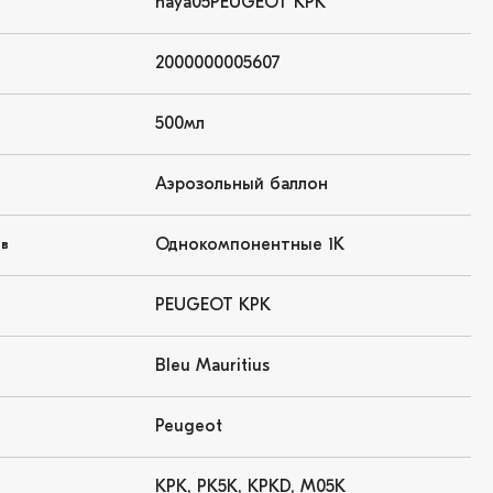
haya05PEUGEOT KPK
2000000005607
500мл
Аэрозольный баллон
Однокомпонентные 1K
ов
PEUGEOT KPK
Bleu Mauritius
Peugeot
KPK, PK5K, KPKD, M05K