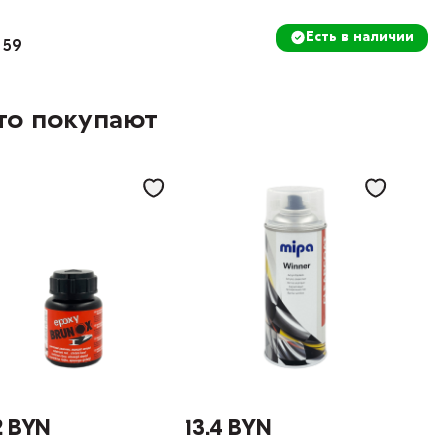
Есть в наличии
 59
то покупают
2 BYN
13.4 BYN