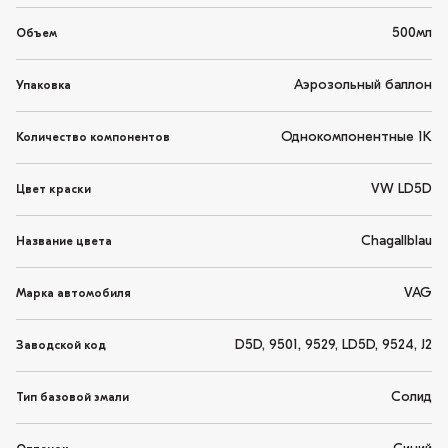
500мл
Объем
Аэрозольный баллон
Упаковка
Однокомпонентные 1K
Количество компонентов
VW LD5D
Цвет краски
Chagallblau
Название цвета
VAG
Марка автомобиля
D5D, 9501, 9529, LD5D, 9524, J2
Заводской код
Солид
Тип базовой эмали