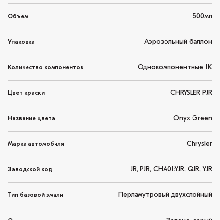
500мл
Объем
Аэрозольный баллон
Упаковка
Однокомпонентные 1K
Количество компонентов
CHRYSLER PJR
Цвет краски
Onyx Green
Название цвета
Chrysler
Марка автомобиля
JR, PJR, CHA01:YJR, QJR, YJR
Заводской код
Перламутровый двухслойный
Тип базовой эмали