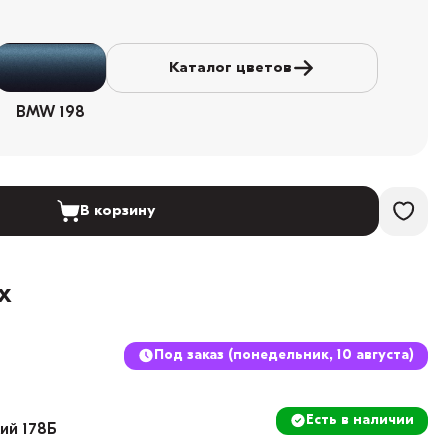
Каталог цветов
BMW 198
В корзину
х
Под заказ (понедельник, 10 августа)
Есть в наличии
кий 178Б