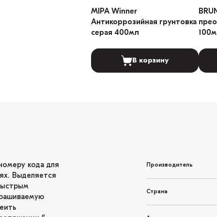
MIPA Winner
BRU
Антикоррозийная грунтовка
прео
серая 400мл
100м
В корзину
номеру кода для
Производитель
ях. Выделяется
быстрым
Страна
крашиваемую
леить