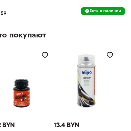
Есть в наличии
 59
то покупают
2 BYN
13.4 BYN