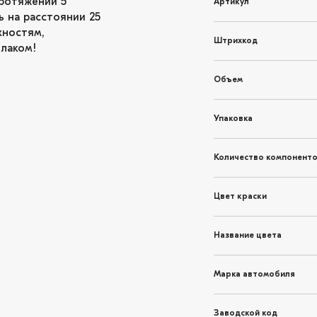
ротяжении 5
Артикул
ь на расстоянии 25
хностям,
Штрихкод
 лаком!
Объем
Упаковка
Количество компонент
Цвет краски
Название цвета
Марка автомобиля
Заводской код