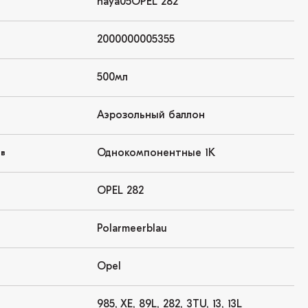
haya05OPEL 282
2000000005355
500мл
Аэрозольный баллон
Однокомпонентные 1K
ов
OPEL 282
Polarmeerblau
Opel
985, XE, 89L, 282, 3TU, 13, 13L