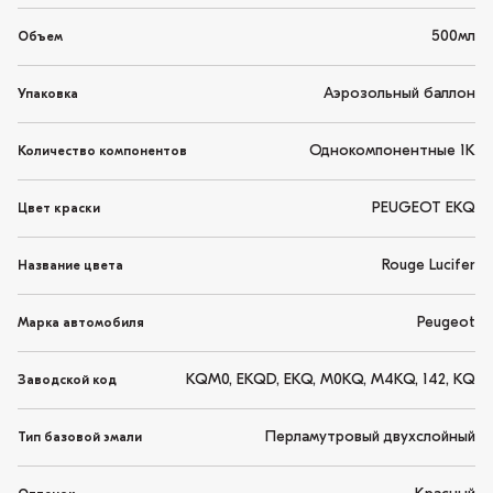
500мл
Объем
Аэрозольный баллон
Упаковка
Однокомпонентные 1K
Количество компонентов
PEUGEOT EKQ
Цвет краски
Rouge Lucifer
Название цвета
Peugeot
Марка автомобиля
KQM0, EKQD, EKQ, M0KQ, M4KQ, 142, KQ
Заводской код
Перламутровый двухслойный
Тип базовой эмали