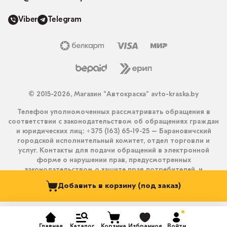
Viber
Telegram
© 2015-2026, Магазин “Автокраска” avto-kraska.by
Телефон уполномоченных рассматривать обращения в
соответствии с законодательством об обращениях граждан
и юридических лиц: +375 (163) 65-19-25 – Барановичский
городской исполнительный комитет, отдел торговли и
услуг. Контакты для подачи обращений в электронной
форме о нарушении прав, предусмотренных
законодательством о защите прав потребителей, и
получения ответа на них: info@avto-kraska.by и
Добавить в корзину (под заказ)
+375333550203 (Viber, Telegram).
Главная
Каталог
Корзина
Избранное
Войти