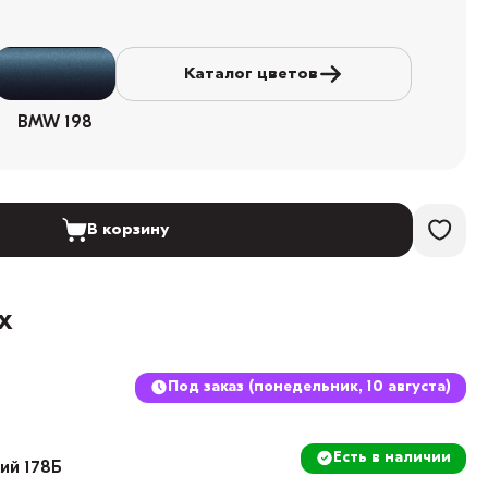
Каталог цветов
BMW 198
В корзину
х
Под заказ (понедельник, 10 августа)
Есть в наличии
кий 178Б