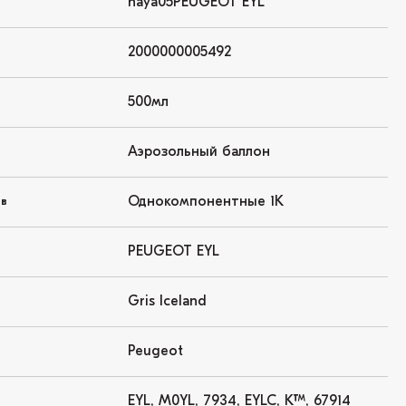
haya05PEUGEOT EYL
2000000005492
500мл
Аэрозольный баллон
Однокомпонентные 1K
ов
PEUGEOT EYL
Gris Iceland
Peugeot
EYL, M0YL, 7934, EYLC, KTM, 67914