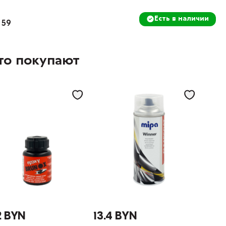
Есть в наличии
 59
то покупают
2 BYN
13.4 BYN