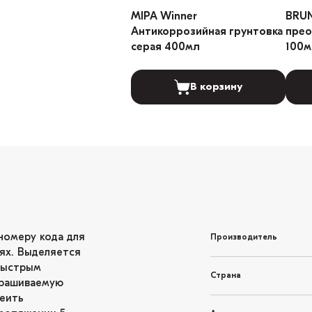
MIPA Winner
BRU
Антикоррозийная грунтовка
прео
серая 400мл
100м
В корзину
номеру кода для
Производитель
ях. Выделяется
быстрым
Страна
крашиваемую
леить