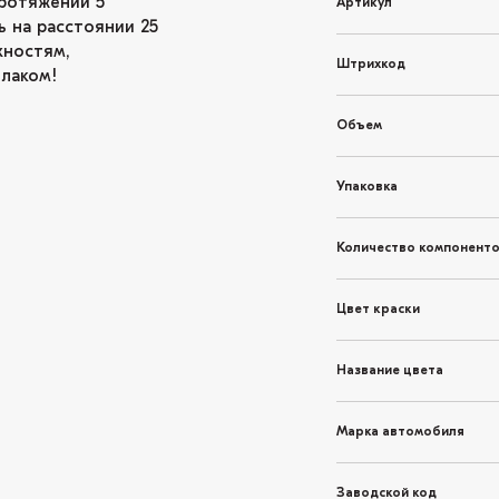
ротяжении 5
Артикул
ь на расстоянии 25
хностям,
Штрихкод
 лаком!
Объем
Упаковка
Количество компонент
Цвет краски
Название цвета
Марка автомобиля
Заводской код