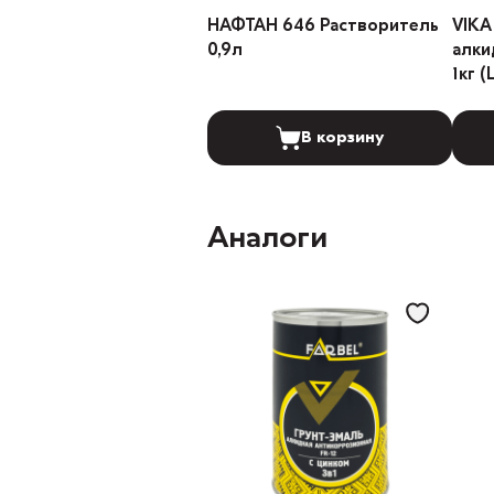
НАФТАН 646 Растворитель
VIKA
0,9л
алки
1кг 
В корзину
Аналоги