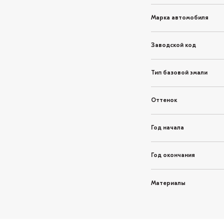
Марка автомобиля
Заводской код
Тип базовой эмали
Оттенок
Год начала
Год окончания
Материалы