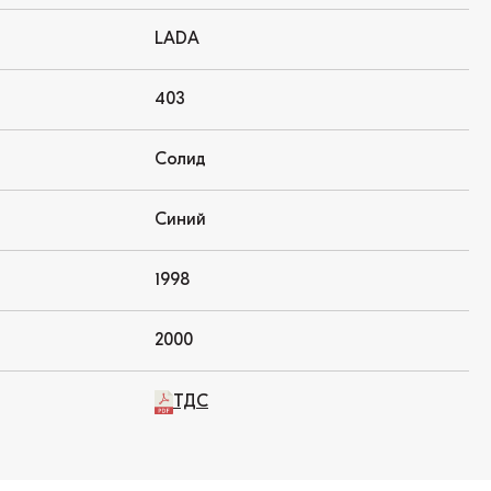
LADA
403
Солид
Синий
1998
2000
ТДС