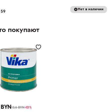
Нет в наличии
 59
то покупают
2 BYN
13.6 BYN
-10%