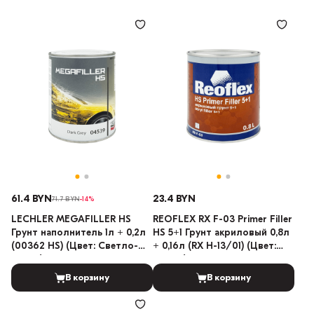
61.4 BYN
23.4 BYN
71.7 BYN
-14%
LECHLER MEGAFILLER HS
REOFLEX RX F-03 Primer Filler
Грунт наполнитель 1л + 0,2л
HS 5+1 Грунт акриловый 0,8л
(00362 HS) (Цвет: Светло-
+ 0,16л (RX H-13/01) (Цвет:
серый)
Серый)
В корзину
В корзину