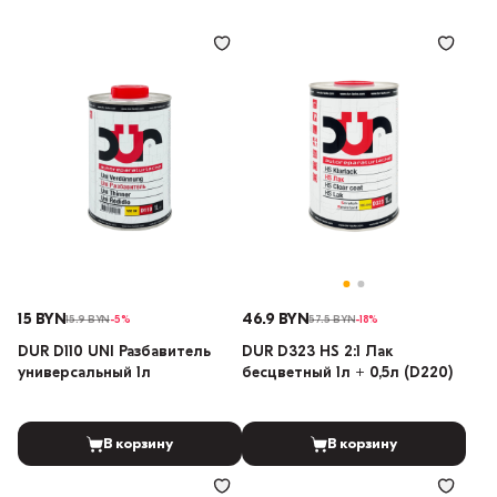
15 BYN
46.9 BYN
15.9 BYN
-5%
57.5 BYN
-18%
DUR D110 UNI Разбавитель
DUR D323 HS 2:1 Лак
универсальный 1л
бесцветный 1л + 0,5л (D220)
В корзину
В корзину