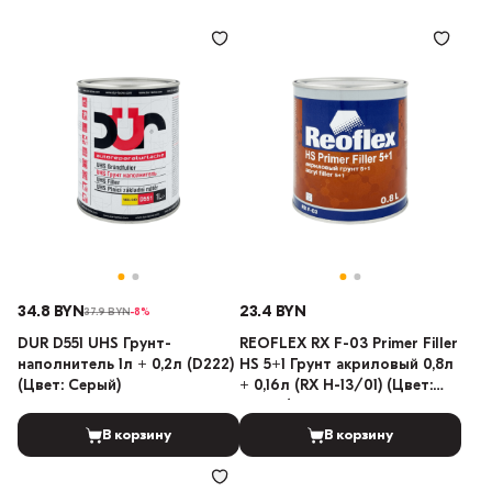
34.8 BYN
23.4 BYN
37.9 BYN
-8%
DUR D551 UHS Грунт-
REOFLEX RX F-03 Primer Filler
наполнитель 1л + 0,2л (D222)
HS 5+1 Грунт акриловый 0,8л
(Цвет: Серый)
+ 0,16л (RX H-13/01) (Цвет:
Серый)
В корзину
В корзину