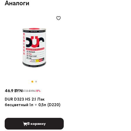
Аналоги
46.9 BYN
57.5 BYN
-18%
DUR D323 HS 2:1 Лак
бесцветный 1л + 0,5л (D220)
В корзину