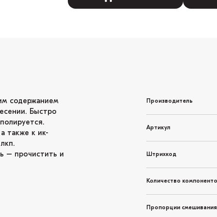
ким содержанием
Производитель
несении. Быстро
 полируется.
Артикул
а также к ик-
лкп.
ь – прочистить и
Штрихкод
Количество компонент
Пропорции смешивания