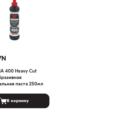
YN
A 400 Heavy Cut
бразивная
альная паста 250мл
В корзину