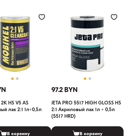
YN
97.2 BYN
2К HS V5 AS
JETA PRO 5517 HIGH GLOSS HS
ый лак 2:1 1л+0,5л
2:1 Акриловый лак 1л + 0,5л
(5517 HRD)
В корзину
В корзину