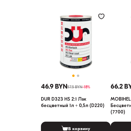
46.9 BYN
66.2 B
57.5 BYN
-18%
DUR D323 HS 2:1 Лак
MOBIHEL 
бесцветный 1л + 0,5л (D220)
Бесцветн
(7700)
В корзину