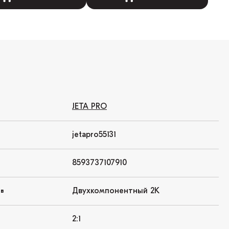
JETA PRO
jetapro55131
8593737107910
Двухкомпонентный 2K
ов
2:1