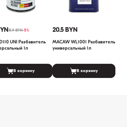
BYN
20.5 BYN
15.9 BYN
-5%
D110 UNI Разбавитель
MACAW WL1001 Разбавитель
ерсальный 1л
универсальный 1л
В корзину
В корзину