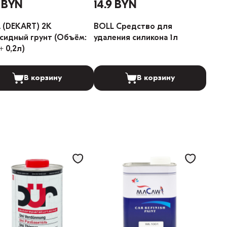
9 BYN
14.9 BYN
 (DEKART) 2K
BOLL Средство для
дный грунт (Объём:
удаления силикона 1л
+ 0,2л)
В корзину
В корзину