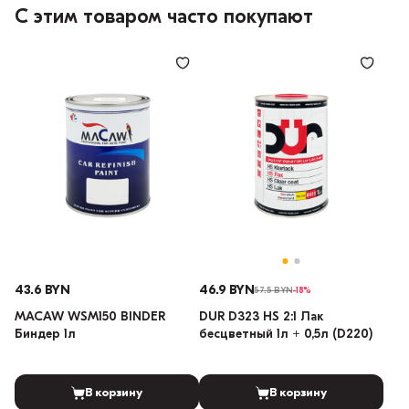
С этим товаром часто покупают
43.6 BYN
46.9 BYN
57.5 BYN
-18%
MACAW WSM150 BINDER
DUR D323 HS 2:1 Лак
Биндер 1л
бесцветный 1л + 0,5л (D220)
В корзину
В корзину