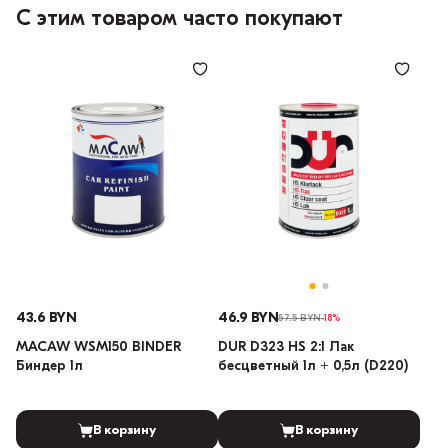
С этим товаром часто покупают
43.6 BYN
46.9 BYN
57.5 BYN
-18%
MACAW WSM150 BINDER
DUR D323 HS 2:1 Лак
Биндер 1л
бесцветный 1л + 0,5л (D220)
В корзину
В корзину