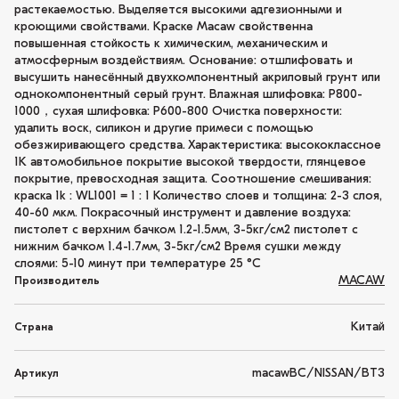
растекаемостью. Выделяется высокими адгезионными и
кроющими свойствами. Краске Macaw свойственна
повышенная стойкость к химическим, механическим и
атмосферным воздействиям. Основание: отшлифовать и
высушить нанесённый двухкомпонентный акриловый грунт или
однокомпонентный серый грунт. Влажная шлифовка: P800-
1000，сухая шлифовка: P600-800 Очистка поверхности:
удалить воск, силикон и другие примеси с помощью
обезжиривающего средства. Характеристика: высококлассное
1K автомобильное покрытие высокой твердости, глянцевое
покрытие, превосходная защита. Соотношение смешивания:
краска 1k : WL1001 = 1 : 1 Количество слоев и толщина: 2-3 слоя,
40-60 мкм. Покрасочный инструмент и давление воздуха:
пистолет с верхним бачком 1.2-1.5мм, 3-5кг/см2 пистолет с
нижним бачком 1.4-1.7мм, 3-5кг/см2 Время сушки между
слоями: 5-10 минут при температуре 25 °C
MACAW
Производитель
Китай
Страна
macawBC/NISSAN/BT3
Артикул