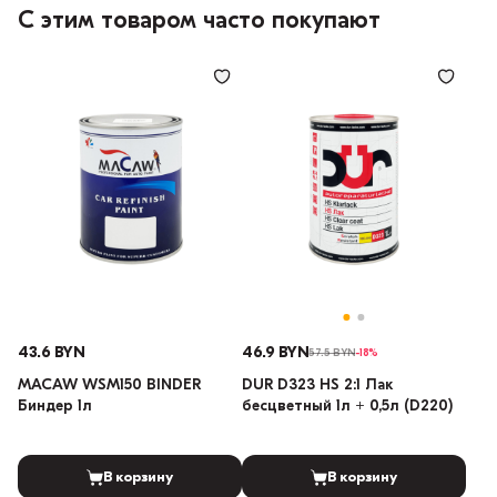
С этим товаром часто покупают
43.6 BYN
46.9 BYN
57.5 BYN
-18%
MACAW WSM150 BINDER
DUR D323 HS 2:1 Лак
Биндер 1л
бесцветный 1л + 0,5л (D220)
В корзину
В корзину