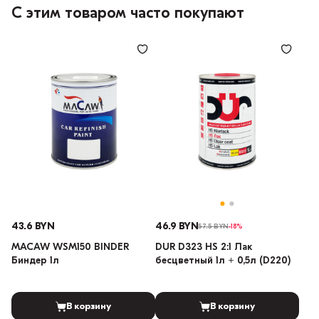
С этим товаром часто покупают
43.6 BYN
46.9 BYN
57.5 BYN
-18%
MACAW WSM150 BINDER
DUR D323 HS 2:1 Лак
Биндер 1л
бесцветный 1л + 0,5л (D220)
В корзину
В корзину