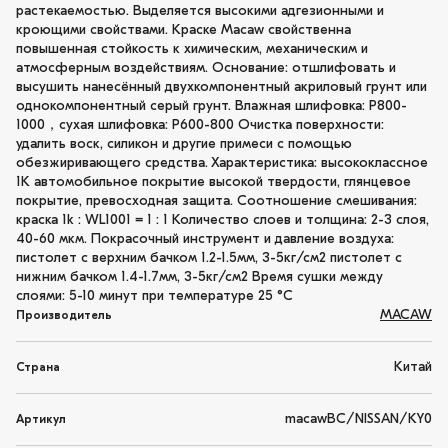
растекаемостью. Выделяется высокими адгезионными и
кроющими свойствами. Краске Macaw свойственна
повышенная стойкость к химическим, механическим и
атмосферным воздействиям. Основание: отшлифовать и
высушить нанесённый двухкомпонентный акриловый грунт или
однокомпонентный серый грунт. Влажная шлифовка: P800-
1000，сухая шлифовка: P600-800 Очистка поверхности:
удалить воск, силикон и другие примеси с помощью
обезжиривающего средства. Характеристика: высококлассное
1K автомобильное покрытие высокой твердости, глянцевое
покрытие, превосходная защита. Соотношение смешивания:
краска 1k : WL1001 = 1 : 1 Количество слоев и толщина: 2-3 слоя,
40-60 мкм. Покрасочный инструмент и давление воздуха:
пистолет с верхним бачком 1.2-1.5мм, 3-5кг/см2 пистолет с
нижним бачком 1.4-1.7мм, 3-5кг/см2 Время сушки между
слоями: 5-10 минут при температуре 25 °C
MACAW
Производитель
Китай
Страна
macawBC/NISSAN/KY0
Артикул