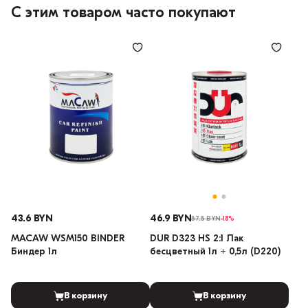
С этим товаром часто покупают
43.6 BYN
46.9 BYN
57.5 BYN
-18%
MACAW WSM150 BINDER
DUR D323 HS 2:1 Лак
Биндер 1л
бесцветный 1л + 0,5л (D220)
В корзину
В корзину