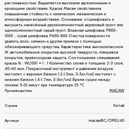
растекаемостью. Выделяется высокими адгезионными и
кроющими свойствами. Краске Macaw свойственна
повышенная стойкость к химическим, механическим и
атмосферным воздействиям. Основание: отшлифовать и
высушить нанесённый двухкомпонентный акриловый грунт или
однокомпонентный серый грунт. Влажная шлифовка: P800-
1000，сухая шлифовка: P600-800 Очистка поверхности:
удалить воск, силикон и другие примеси с помощью
обезжиривающего средства. Характеристика: высококлассное
1K автомобильное покрытие высокой твердости, глянцевое
покрытие, превосходная защита. Соотношение смешивания:
краска 1k : WL1001 = 1 : 1 Количество слоев и толщина: 2-3 слоя,
40-60 мкм. Покрасочный инструмент и давление воздуха:
пистолет с верхним бачком 1.2-1.5мм, 3-5кг/см2 пистолет с
нижним бачком 1.4-1.7мм, 3-5кг/см2 Время сушки между
слоями: 5-10 минут при температуре 25 °C
MACAW
Производитель
Китай
Страна
macawBC/OPEL140
Артикул